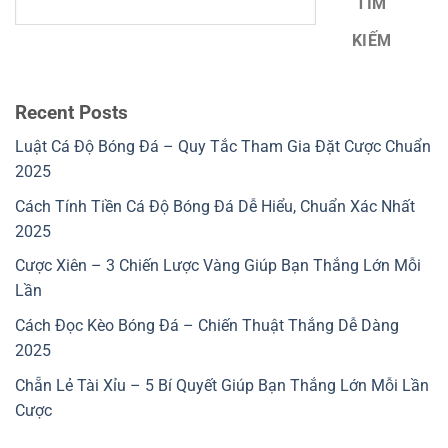
TÌM
KIẾM
Recent Posts
Luật Cá Độ Bóng Đá – Quy Tắc Tham Gia Đặt Cược Chuẩn
2025
Cách Tính Tiền Cá Độ Bóng Đá Dễ Hiểu, Chuẩn Xác Nhất
2025
Cược Xiên – 3 Chiến Lược Vàng Giúp Bạn Thắng Lớn Mỗi
Lần
Cách Đọc Kèo Bóng Đá – Chiến Thuật Thắng Dễ Dàng
2025
Chẵn Lẻ Tài Xỉu – 5 Bí Quyết Giúp Bạn Thắng Lớn Mỗi Lần
Cược