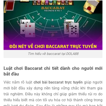
Tìm hiểu về baccarat tại DOLA88
Luật chơi Baccarat chi tiết dành cho người mới
bắt đầu
Việc nắm rõ luật
chơi bài baccarat trực tuyến
giúp người
mới bắt đầu xây dựng nền tảng vững chắc khi tham gia
trải nghiệm. Điều này không chỉ giúp giảm thiểu rủi ro do
thiếu hiểu biết mà còn tối ưu hóa cơ hội thành công trong
mỗi lượt dự đoán. Sau đây là những quy tắc mà bạn bắt