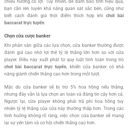
chiều hướng có lợi. Tuy nhiên, để đảm bảo tính hiệu quả,
bạn cần rèn luyện khả năng quan sát sắc bén, cũng như
biết cách đánh giá thời điểm thích hợp khi
chơi bài
baccarat trực tuyến
.
Chọn cửa cược banker
Khi phân vân giữa các lựa chọn, cửa banker thường được
đánh giá cao nhờ lợi thế tỷ lệ thắng lớn hơn so với cửa
player. Điều này xuất phát từ quy luật tính toán trong trò
chơi bài baccarat trực tuyến
, khiến cửa banker có khả
năng giành chiến thắng cao hơn trong mỗi lượt.
Mặc dù cửa banker sẽ bị trừ 5% hoa hồng nếu thắng,
nhưng đây vẫn là lựa chọn an toàn và đáng tin cậy hơn cả.
Ngược lại, cửa player không phải trả phí hoa hồng tuy
nhiên tỷ lệ thắng của cửa này thường thấp hơn. Trong các
tình huống không rõ ràng, việc chọn cửa banker sẽ mang
lại sự yên tâm và cơ hội chiến thắng cao hơn.